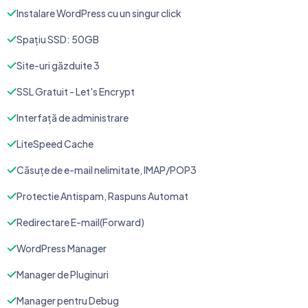
Instalare WordPress cu un singur click
Spațiu SSD: 50GB
Site-uri găzduite 3
SSL Gratuit - Let's Encrypt
Interfață de administrare
LiteSpeed Cache
Căsuțe de e-mail nelimitate, IMAP/POP3
Protectie Antispam, Raspuns Automat
Redirectare E-mail(Forward)
WordPress Manager
Manager de Pluginuri
Manager pentru Debug