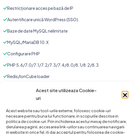
Restricționare acces pe bază de IP
Autentificare unică WordPress (SSO)
Baze de date MySQL nelimitate
MySQL/MariaDB 10.X
Configurare PHP
PHP 5.6/7.0/7.1/7.2/7.3/7.4/8.0/8.1/8.2/8.3
Redis/IonCube loader
Staging Instant
Acest site utilizeaza Cookie-
uri
Website Staging 3
Conturi FTP nelimitat
Acest website sau tool-urile externe, folosesc cookie-uri
necesare pentru buna lui functionare, in scopurile descrise in
politica de cookie-uri. Prin inchiderea acestui mesaj de notificare,
Cron Jobs
derularea paginii, accesarea link-urilor sau continuarea navigarii
in website in orice fel, iti dai acceptul pentru folosirea de cookie-
Auto configurare Gmail DNS