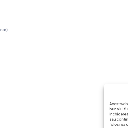
unar)
Acest webs
buna lui fu
inchiderea
sau continu
folosirea 