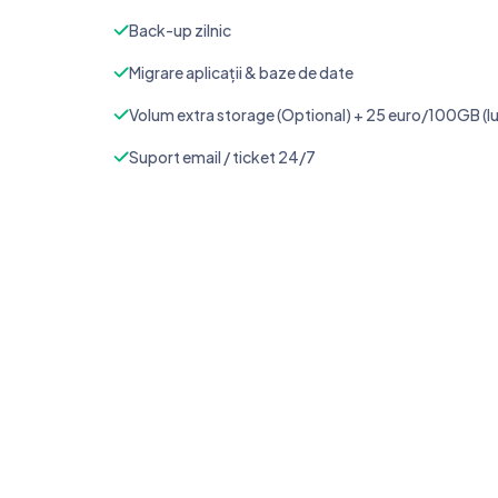
Back-up zilnic
Migrare aplicații & baze de date
Volum extra storage (Optional) + 25 euro/100GB (l
Suport email / ticket 24/7