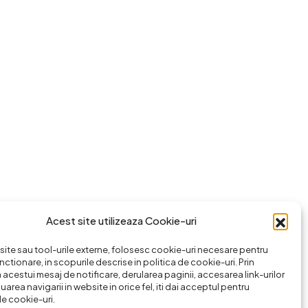
Acest site utilizeaza Cookie-uri
ite sau tool-urile externe, folosesc cookie-uri necesare pentru
nctionare, in scopurile descrise in politica de cookie-uri. Prin
 acestui mesaj de notificare, derularea paginii, accesarea link-urilor
area navigarii in website in orice fel, iti dai acceptul pentru
de cookie-uri.