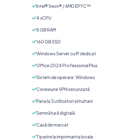
Intel® Xeon® / AMD EPYC™
4 vCPU
8 GB RAM
160 GB SSD
Windows Server cu IP dedicat
Office 2024 Professional Plus
Sistem de operare: Windows
Conexiune VPN securizată
Pana la 3 utilizatori simultani
Semnătură digitală
Casă de marcat
Tiparire la imprimanta locala