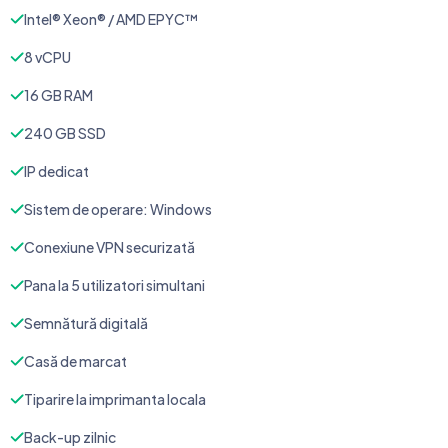
Intel® Xeon® / AMD EPYC™
8 vCPU
16 GB RAM
240 GB SSD
IP dedicat
Sistem de operare: Windows
Conexiune VPN securizată
Pana la 5 utilizatori simultani
Semnătură digitală
Casă de marcat
Tiparire la imprimanta locala
Back-up zilnic