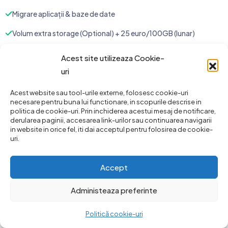
Migrare aplicații & baze de date
Volum extra storage (Optional) + 25 euro/100GB (lunar)
Suport email / ticket 24/7
Acest site utilizeaza Cookie-
uri
Acest website sau tool-urile externe, folosesc cookie-uri
necesare pentru buna lui functionare, in scopurile descrise in
politica de cookie-uri. Prin inchiderea acestui mesaj de notificare,
derularea paginii, accesarea link-urilor sau continuarea navigarii
in website in orice fel, iti dai acceptul pentru folosirea de cookie-
uri.
Accept
Administeaza preferinte
Politică cookie-uri