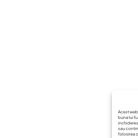
Acest webs
buna lui fu
inchiderea
sau continu
folosirea 