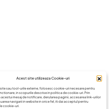
Acest site utilizeaza Cookie-uri
ite sau tool-urile externe, folosesc cookie-uri necesare pentru
nctionare, in scopurile descrise in politica de cookie-uri. Prin
 acestui mesaj de notificare, derularea paginii, accesarea link-urilor
area navigarii in website in orice fel, iti dai acceptul pentru
de cookie-uri.