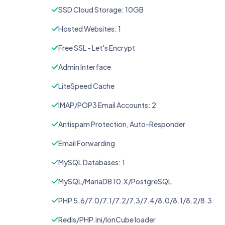
SSD Cloud Storage: 10GB
Hosted Websites: 1
Free SSL - Let's Encrypt
Admin Interface
LiteSpeed Cache
IMAP/POP3 Email Accounts: 2
Antispam Protection, Auto-Responder
Email Forwarding
MySQL Databases: 1
MySQL/MariaDB 10.X/PostgreSQL
PHP 5.6/7.0/7.1/7.2/7.3/7.4/8.0/8.1/8.2/8.3
Redis/PHP.ini/IonCube loader