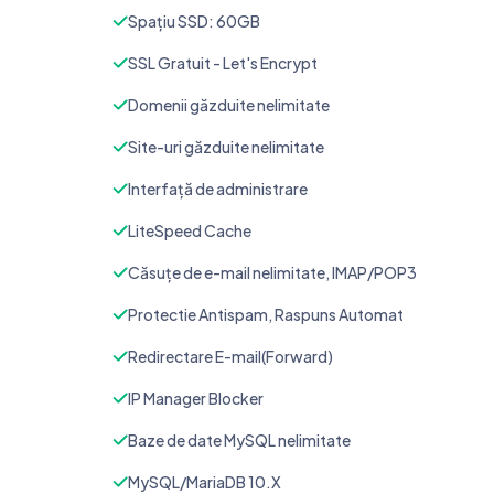
Spațiu SSD: 60GB
SSL Gratuit - Let's Encrypt
Domenii găzduite nelimitate
Site-uri găzduite nelimitate
Interfață de administrare
LiteSpeed Cache
Căsuțe de e-mail nelimitate, IMAP/POP3
Protectie Antispam, Raspuns Automat
Redirectare E-mail(Forward)
IP Manager Blocker
Baze de date MySQL nelimitate
MySQL/MariaDB 10.X