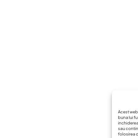
Acest webs
buna lui fu
inchiderea
sau continu
folosirea 