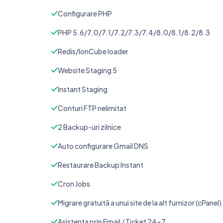
Configurare PHP
PHP 5.6/7.0/7.1/7.2/7.3/7.4/8.0/8.1/8.2/8.3
Redis/IonCube loader
Website Staging 5
Instant Staging
Conturi FTP nelimitat
2 Backup-uri zilnice
Auto configurare Gmail DNS
Restaurare Backup Instant
Cron Jobs
Migrare gratuită a unui site de la alt furnizor (cPanel)
Asistenta prin Email / Ticket 24x7