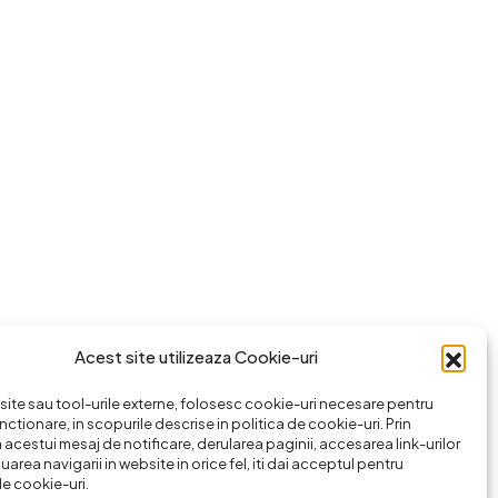
Acest site utilizeaza Cookie-uri
ite sau tool-urile externe, folosesc cookie-uri necesare pentru
nctionare, in scopurile descrise in politica de cookie-uri. Prin
 acestui mesaj de notificare, derularea paginii, accesarea link-urilor
area navigarii in website in orice fel, iti dai acceptul pentru
de cookie-uri.