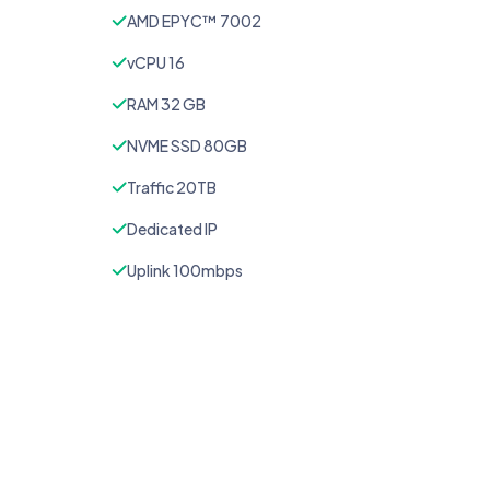
AMD EPYC™ 7002
vCPU 16
RAM 32 GB
NVME SSD 80GB
Traffic 20TB
Dedicated IP
Uplink 100mbps