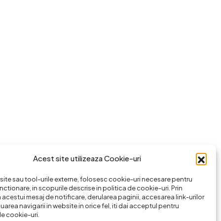
Acest site utilizeaza Cookie-uri
ite sau tool-urile externe, folosesc cookie-uri necesare pentru
nctionare, in scopurile descrise in politica de cookie-uri. Prin
 acestui mesaj de notificare, derularea paginii, accesarea link-urilor
area navigarii in website in orice fel, iti dai acceptul pentru
de cookie-uri.