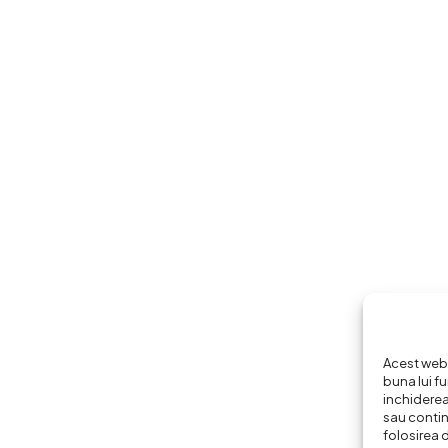
Acest webs
buna lui fu
inchiderea
sau continu
folosirea 