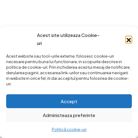
Acest site utilizeaza Cookie-
uri
Acest website sau tool-urile externe, folosesc cookie-uri
necesare pentru buna lui functionare, in scopurile descrise in
politica de cookie-uri. Prin inchiderea acestui mesaj de notificare,
derularea paginii, accesarea link-urilor sau continuarea navigarii
in website in orice fel, iti dai acceptul pentru folosirea de cookie-
uri.
Accept
Administeaza preferinte
Politică cookie-uri